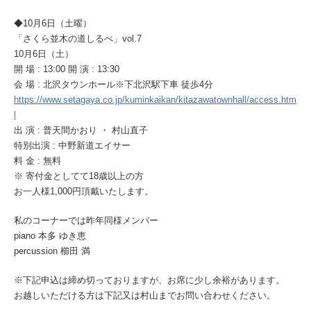
◆10月6日（土曜）
「さくら並木の道しるべ」vol.7
10月6日（土）
開 場 : 13:00 開 演 : 13:30
会 場 : 北沢タウンホール※下北沢駅下車 徒歩4分
https://www.setagaya.co.jp/kuminkaikan/kitazawatownhall/access.htm
l
出 演 : 普天間かおり ・ 村山直子
特別出演 : 中野新道エイサー
料 金 : 無料
※ 寄付金としてて18歳以上の方
お一人様1,000円頂戴いたします。
私のコーナーでは昨年同様メンバー
piano 本多 ゆき恵
percussion 櫛田 満
※下記申込は締め切っておりますが、お席に少し余裕があります。
お越しいただける方は下記又は村山までお問い合わせください。