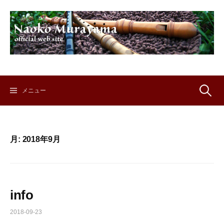
コ
ン
テ
ン
ツ
へ
ス
キ
検
メニュー
ッ
プ
索:
月:
2018年9月
info
2018-09-23