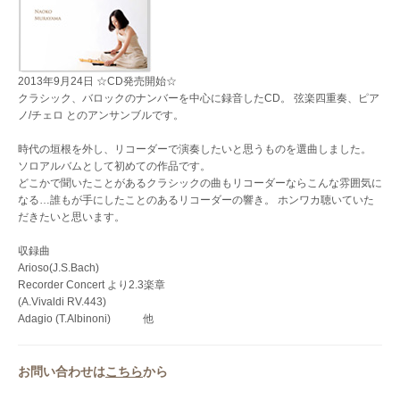
2013年9月24日 ☆CD発売開始☆
クラシック、バロックのナンバーを中心に録音したCD。 弦楽四重奏、ピア
ノ/チェロ とのアンサンブルです。
時代の垣根を外し、リコーダーで演奏したいと思うものを選曲しました。
ソロアルバムとして初めての作品です。
どこかで聞いたことがあるクラシックの曲もリコーダーならこんな雰囲気に
なる…誰もが手にしたことのあるリコーダーの響き。 ホンワカ聴いていた
だきたいと思います。
収録曲
Arioso(J.S.Bach)
Recorder Concert より2.3楽章
(A.Vivaldi RV.443)
Adagio (T.Albinoni) 他
お問い合わせは
こちら
から