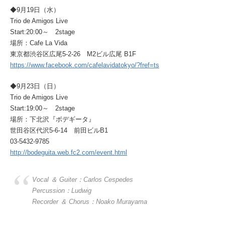
◆9月19日（水）
Trio de Amigos Live
Start:20:00～ 2stage
場所：Cafe La Vida
東京都渋谷区広尾5-2-26 M2ビル広尾 B1F
https://www.facebook.com/cafelavidatokyo/?fref=ts
◆9月23日（日）
Trio de Amigos Live
Start:19:00～ 2stage
場所：下北沢『ボデギータ』
世田谷区代沢5-6-14 前田ビルB1
03-5432-9785
http://bodeguita.web.fc2.com/event.html
Vocal ＆ Guiter：Carlos Cespedes
Percussion：Ludwig
Recorder ＆ Chorus：Noako Murayama