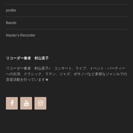
profile
Bands
Naoko’s Recorder
リコーダー奏者 村山直子
リコーダー奏者 村山直子♪ コンサート、ライブ、イベント・パーティー
への出演、クラシック、ラテン、ジャズ、ボサノバなど多様なジャンルでの
音楽活動を行っています★