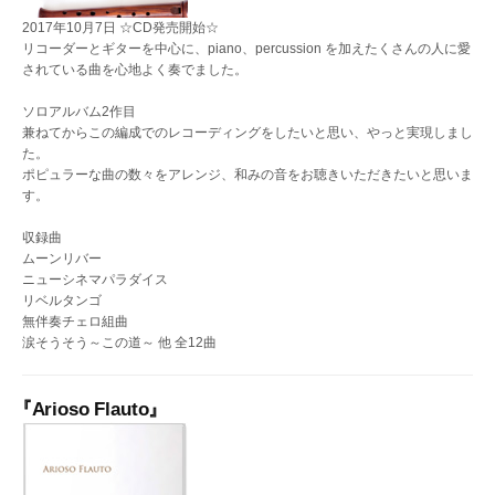
2017年10月7日 ☆CD発売開始☆
リコーダーとギターを中心に、piano、percussion を加えたくさんの人に愛
されている曲を心地よく奏でました。
ソロアルバム2作目
兼ねてからこの編成でのレコーディングをしたいと思い、やっと実現しまし
た。
ポピュラーな曲の数々をアレンジ、和みの音をお聴きいただきたいと思いま
す。
収録曲
ムーンリバー
ニューシネマパラダイス
リベルタンゴ
無伴奏チェロ組曲
涙そうそう～この道～ 他 全12曲
『Arioso Flauto』