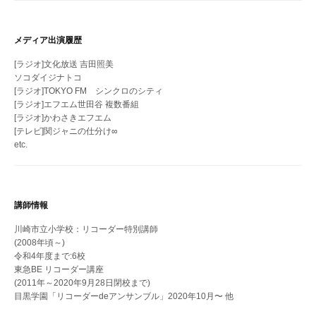
メディア出演履歴
[ラジオ]文化放送 吉田照美
ソコダイジナトコ
[ラジオ]TOKYO FM シンクロのシティ
[ラジオ]エフエム世田谷 複数番組
[ラジオ]かわさきエフエム
[テレビ]関ジャニの仕分け∞
etc.
講師情報
川崎市立小学校：リコーダー特別講師
(2008年頃～)
令和4年度まで:6校
東急BE リコーダー講座
(2011年～2020年9月28日閉校まで)
目黒学園「リコーダーdeアンサンブル」2020年10月〜 他