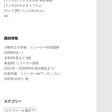
[ラジオ]エフエム世田谷 複数番組
[ラジオ]かわさきエフエム
[テレビ]関ジャニの仕分け∞
etc.
講師情報
川崎市立小学校：リコーダー特別講師
(2008年頃～)
令和4年度まで:6校
東急BE リコーダー講座
(2011年～2020年9月28日閉校まで)
目黒学園「リコーダーdeアンサンブル」
2020年10月〜 他
カテゴリー
カ