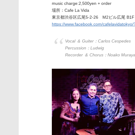
music charge:2,500yen + order
場所：Cafe La Vida
東京都渋谷区広尾5-2-26 M2ビル広尾 B1F
https://www.facebook.com/cafelavidatokyo/?
Vocal ＆ Guiter：Carlos Cespedes
Percussion：Ludwig
Recorder ＆ Chorus：Noako Muray