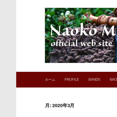
コ
ン
テ
ン
ツ
へ
ス
キ
ッ
プ
ホーム
PROFILE
BANDS
NAO
月:
2020年3月