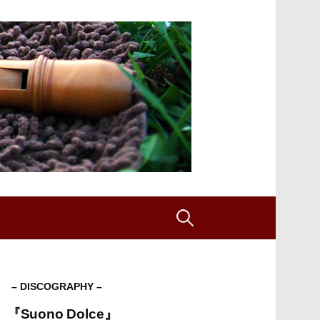
検
索:
– DISCOGRAPHY –
『Suono Dolce』