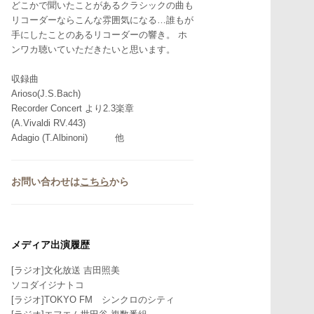
どこかで聞いたことがあるクラシックの曲も
リコーダーならこんな雰囲気になる…誰もが
手にしたことのあるリコーダーの響き。 ホ
ンワカ聴いていただきたいと思います。
収録曲
Arioso(J.S.Bach)
Recorder Concert より2.3楽章
(A.Vivaldi RV.443)
Adagio (T.Albinoni) 他
お問い合わせは
こちら
から
メディア出演履歴
[ラジオ]文化放送 吉田照美
ソコダイジナトコ
[ラジオ]TOKYO FM シンクロのシティ