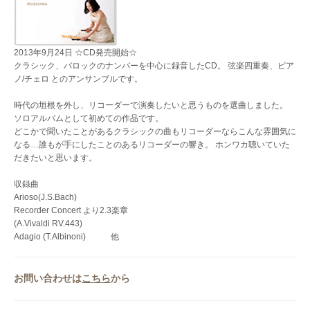
2013年9月24日 ☆CD発売開始☆
クラシック、バロックのナンバーを中心に録音したCD。 弦楽四重奏、ピア
ノ/チェロ とのアンサンブルです。
時代の垣根を外し、リコーダーで演奏したいと思うものを選曲しました。
ソロアルバムとして初めての作品です。
どこかで聞いたことがあるクラシックの曲もリコーダーならこんな雰囲気に
なる…誰もが手にしたことのあるリコーダーの響き。 ホンワカ聴いていた
だきたいと思います。
収録曲
Arioso(J.S.Bach)
Recorder Concert より2.3楽章
(A.Vivaldi RV.443)
Adagio (T.Albinoni) 他
お問い合わせは
こちら
から