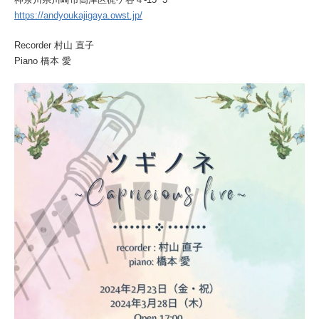
https://andyoukajigaya.owst.jp/
Recorder 村山 直子
Piano 橋本 愛