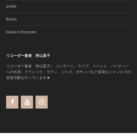
profile
Bands
Naoko’s Recorder
リコーダー奏者 村山直子
リコーダー奏者 村山直子♪ コンサート、ライブ、イベント・パーティー
への出演、クラシック、ラテン、ジャズ、ボサノバなど多様なジャンルでの
音楽活動を行っています★