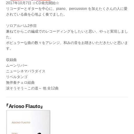
2017年10月7日 ☆CD発売開始☆
リコーダーとギターを中心に、piano、percussion を加えたくさんの人に愛
されている曲を心地よく奏でました。
ソロアルバム2作目
兼ねてからこの編成でのレコーディングをしたいと思い、やっと実現しまし
た。
ポピュラーな曲の数々をアレンジ、和みの音をお聴きいただきたいと思いま
す。
収録曲
ムーンリバー
ニューシネマパラダイス
リベルタンゴ
無伴奏チェロ組曲
涙そうそう～この道～ 他 全12曲
『Arioso Flauto』