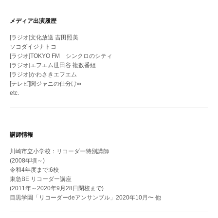
メディア出演履歴
[ラジオ]文化放送 吉田照美
ソコダイジナトコ
[ラジオ]TOKYO FM シンクロのシティ
[ラジオ]エフエム世田谷 複数番組
[ラジオ]かわさきエフエム
[テレビ]関ジャニの仕分け∞
etc.
講師情報
川崎市立小学校：リコーダー特別講師
(2008年頃～)
令和4年度まで:6校
東急BE リコーダー講座
(2011年～2020年9月28日閉校まで)
目黒学園「リコーダーdeアンサンブル」2020年10月〜 他