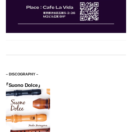
– DISCOGRAPHY –
『Suono Dolce』