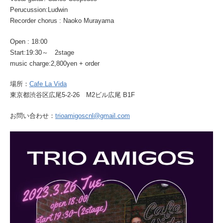
Perucussion:Ludwin
Recorder chorus : Naoko Murayama
Open : 18:00
Start:19:30～ 2stage
music charge:2,800yen + order
場所：
Cafe La Vida
東京都渋谷区広尾5-2-26 M2ビル広尾 B1F
お問い合わせ：
trioamigoscnl@gmail.com