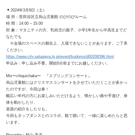
2024年3月9日（土）
場 所：世田谷区立烏山児童館 のびのびルーム
時 間：14:00 – 15:00
対 象：マタニティの方、乳幼児の親子、小学1年生から中高生までど
なたでも
※会場のスペースの都合上、入場できないことがあります。ご了承
ください。
https://www.city.setagaya.lg.jp/event/kodomo/d00208396.html
申込み：申し込み不要。開始5分前までにお越しください。
Mix〜chiquichaka〜 『スプリングコンサート』
烏山児童館にはクリスマスコンサートをさせていただくことが多かっ
たのですが、今回は春！
幅広い年代の方にお楽しみいただけるよう、懐かしい曲や手遊び、身
体を動かしたり、
楽器の紹介をしたりも。
今回もタップダンスとのコラボ。観て聴いて、一緒に楽しめたらと思
います。
Recorder：村山 直子