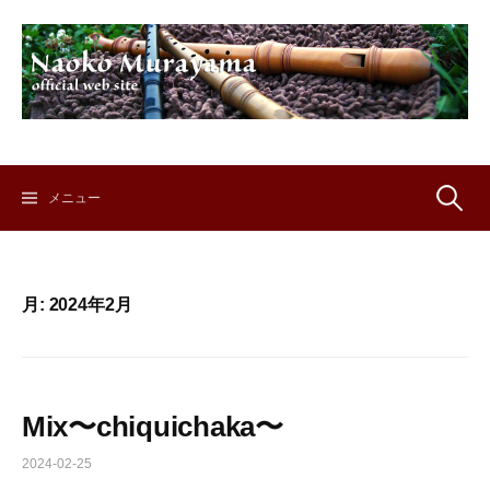
コ
ン
テ
ン
ツ
へ
ス
キ
検
メニュー
ッ
プ
索:
月:
2024年2月
Mix〜chiquichaka〜
2024-02-25