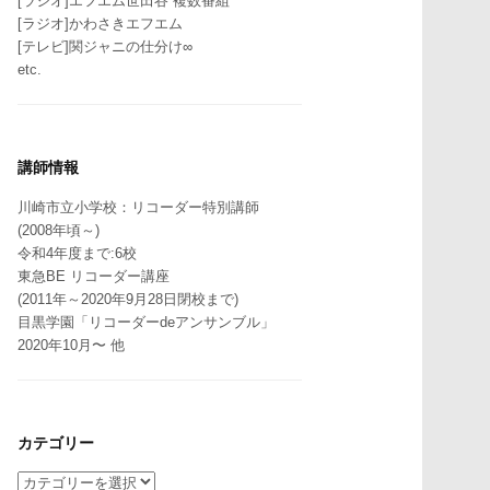
[ラジオ]エフエム世田谷 複数番組
[ラジオ]かわさきエフエム
[テレビ]関ジャニの仕分け∞
etc.
講師情報
川崎市立小学校：リコーダー特別講師
(2008年頃～)
令和4年度まで:6校
東急BE リコーダー講座
(2011年～2020年9月28日閉校まで)
目黒学園「リコーダーdeアンサンブル」
2020年10月〜 他
カテゴリー
カ