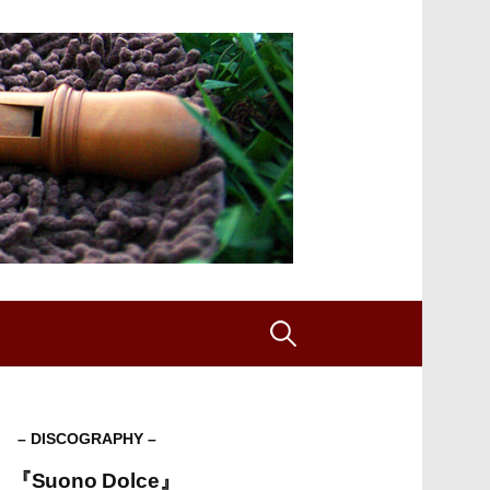
検
索:
– DISCOGRAPHY –
『Suono Dolce』