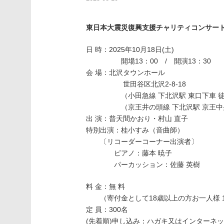
東日本大震災復興支援チャリティコンサー
日 時：2025年10月18日(土)
開場13：00 / 開演13：30
会 場：北沢タウンホール
世田谷区北沢2-8-18
（小田急線 下北沢駅 東口下車 徒
（京王井の頭線 下北沢駅 京王中央口
出 演：普天間かおり・村山 直子
特別出演：桂小すみ（音曲師）
〔リコーダーコーナー出演者〕
ピアノ：藤本 暁子
パーカッション：佐藤 英樹
料 金：無 料
（寄付金として18歳以上の方お一人様 1
定 員：300名
(先着順)申し込み：ハガキ又はインターネ