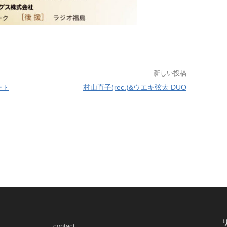
新しい投稿
ート
村山直子(rec.)&ウエキ弦太 DUO
contact