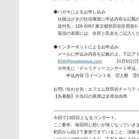
◆ハガキによるお申し込み
往復はがきの往信裏面に申込内容を記載の
送付先：158-0097 東京都世田谷区用賀
返信の表面には、住所と氏名をご記入くだ
◆インターネットによるお申込み
メールに申込み内容を記載の上、下記アド
834@fmsetagaya.com
10月5日(日) 
※件名に「チャリティーコンサート申込」
申込内容 ①イベント名 ②人数 ③住所
お問い合わせ先：エフエム世田谷チャリティーコ
【先着順】※当日の座席は全席自由席
————————————————————
今回で13回目となるコンサート。
ここ数年、毎回同じ想いが強くなっていき
初回から続けて参加できていること、演奏