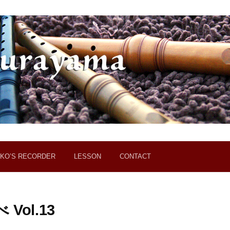
KO’S RECORDER
LESSON
CONTACT
ol.13