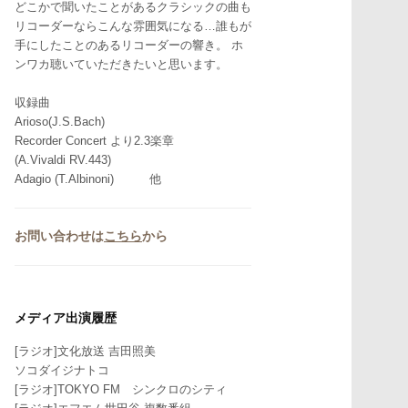
どこかで聞いたことがあるクラシックの曲も
リコーダーならこんな雰囲気になる…誰もが
手にしたことのあるリコーダーの響き。 ホ
ンワカ聴いていただきたいと思います。
収録曲
Arioso(J.S.Bach)
Recorder Concert より2.3楽章
(A.Vivaldi RV.443)
Adagio (T.Albinoni) 他
お問い合わせは
こちら
から
メディア出演履歴
[ラジオ]文化放送 吉田照美
ソコダイジナトコ
[ラジオ]TOKYO FM シンクロのシティ