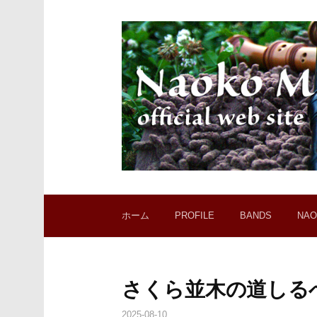
コ
ン
テ
ン
ツ
へ
ス
キ
ッ
プ
ホーム
PROFILE
BANDS
NAO
さくら並木の道しるべ V
2025-08-10