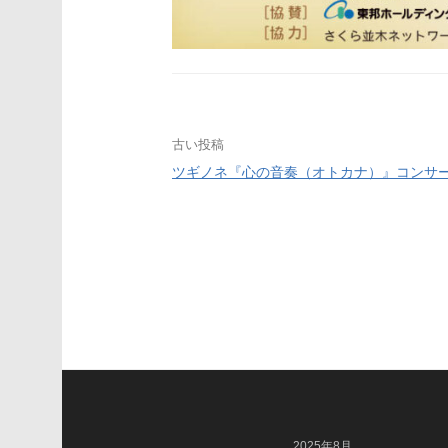
投
古い投稿
ツギノネ『心の音奏（オトカナ）』コンサ
稿
ナ
ビ
ゲ
ー
シ
ョ
2025年8月