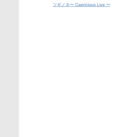
ツギノネ〜 Capricious Live 〜
稿
ナ
ビ
ゲ
ー
シ
ョ
ン