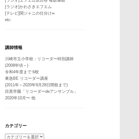
[ラジオ]エフエム世田谷 複数番組
[ラジオ]かわさきエフエム
[テレビ]関ジャニの仕分け∞
etc.
講師情報
川崎市立小学校：リコーダー特別講師
(2008年頃～)
令和4年度まで:6校
東急BE リコーダー講座
(2011年～2020年9月28日閉校まで)
目黒学園「リコーダーdeアンサンブル」
2020年10月〜 他
カテゴリー
カ