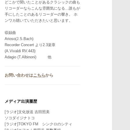
どこかで聞いたことがあるクラシックの曲も
リコーダーならこんな雰囲気になる…誰もが
手にしたことのあるリコーダーの響き。 ホ
ンワカ聴いていただきたいと思います。
収録曲
Arioso(J.S.Bach)
Recorder Concert より2.3楽章
(A.Vivaldi RV.443)
Adagio (T.Albinoni) 他
お問い合わせは
こちら
から
メディア出演履歴
[ラジオ]文化放送 吉田照美
ソコダイジナトコ
[ラジオ]TOKYO FM シンクロのシティ