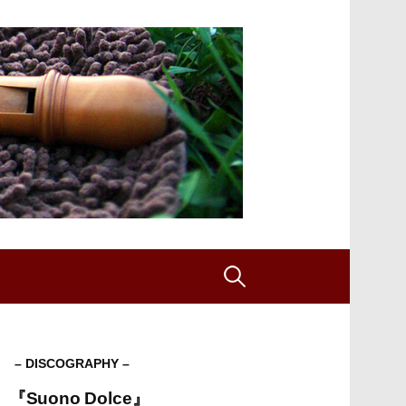
検
索:
– DISCOGRAPHY –
『Suono Dolce』