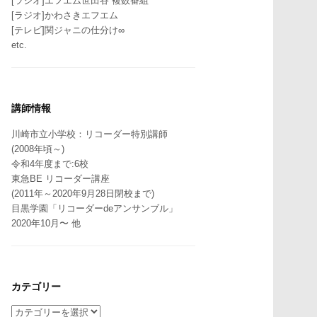
[ラジオ]エフエム世田谷 複数番組
[ラジオ]かわさきエフエム
[テレビ]関ジャニの仕分け∞
etc.
講師情報
川崎市立小学校：リコーダー特別講師
(2008年頃～)
令和4年度まで:6校
東急BE リコーダー講座
(2011年～2020年9月28日閉校まで)
目黒学園「リコーダーdeアンサンブル」
2020年10月〜 他
カテゴリー
カ