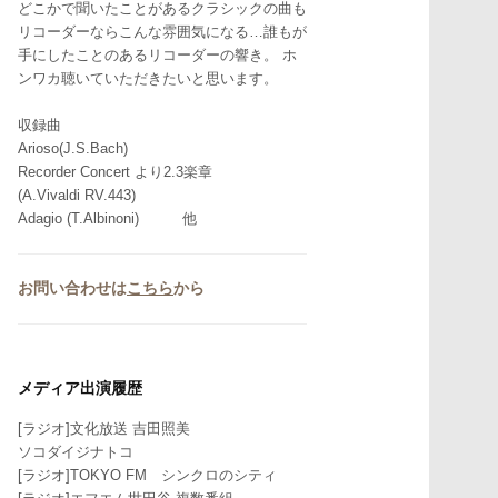
どこかで聞いたことがあるクラシックの曲も
リコーダーならこんな雰囲気になる…誰もが
手にしたことのあるリコーダーの響き。 ホ
ンワカ聴いていただきたいと思います。
収録曲
Arioso(J.S.Bach)
Recorder Concert より2.3楽章
(A.Vivaldi RV.443)
Adagio (T.Albinoni) 他
お問い合わせは
こちら
から
メディア出演履歴
[ラジオ]文化放送 吉田照美
ソコダイジナトコ
[ラジオ]TOKYO FM シンクロのシティ