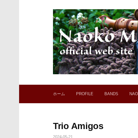
コ
ン
テ
ン
ツ
へ
ス
キ
ッ
プ
ホーム
PROFILE
BANDS
NAO
Trio Amigos
2024-05-21