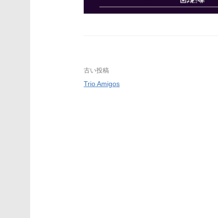
投
古い投稿
Trio Amigos
稿
ナ
ビ
ゲ
ー
シ
ョ