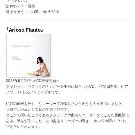
リベルタンゴ
無伴奏チェロ組曲
涙そうそう～この道～ 他 全12曲
『Arioso Flauto』
2013年9月24日 ☆CD発売開始☆
クラシック、バロックのナンバーを中心に録音したCD。 弦楽四重奏、ピア
ノ/チェロ とのアンサンブルです。
時代の垣根を外し、リコーダーで演奏したいと思うものを選曲しました。
ソロアルバムとして初めての作品です。
どこかで聞いたことがあるクラシックの曲もリコーダーならこんな雰囲気に
なる…誰もが手にしたことのあるリコーダーの響き。 ホンワカ聴いていた
だきたいと思います。