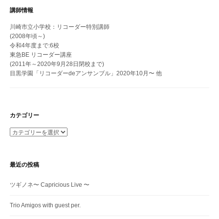
講師情報
川崎市立小学校：リコーダー特別講師
(2008年頃～)
令和4年度まで:6校
東急BE リコーダー講座
(2011年～2020年9月28日閉校まで)
目黒学園「リコーダーdeアンサンブル」2020年10月〜 他
カテゴリー
カ
テ
ゴ
リ
最近の投稿
ー
ツギノネ〜 Capricious Live 〜
Trio Amigos with guest per.