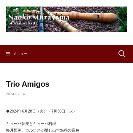
コ
ン
テ
ン
ツ
へ
ス
キ
検
メニュー
ッ
プ
索:
Trio Amigos
2024-07-14
◆2024年6月28日（火）・7月30日（火）
キューバ音楽とキューバ料理。
毎月恒例、カルロスが醸し出す魅惑の音色