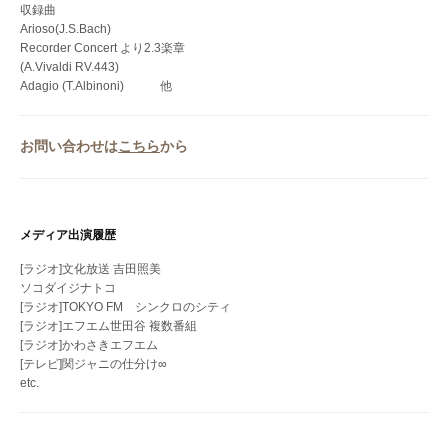
収録曲
Arioso(J.S.Bach)
Recorder Concert より2.3楽章
(A.Vivaldi RV.443)
Adagio (T.Albinoni) 他
お問い合わせは
こちら
から
メディア出演履歴
[ラジオ]文化放送 吉田照美
ソコダイジナトコ
[ラジオ]TOKYO FM シンクロのシティ
[ラジオ]エフエム世田谷 複数番組
[ラジオ]かわさきエフエム
[テレビ]関ジャニの仕分け∞
etc.