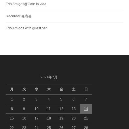
Trio Amigos@Cafe la vida
Recorder 発表会
Trio Amigos with guest per.
2024年7月
月
火
水
木
金
土
日
1
2
3
4
5
6
7
8
9
10
11
12
13
14
15
16
17
18
19
20
21
22
23
24
25
26
27
28