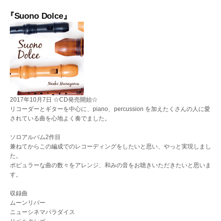
ー
『Suono Dolce』
シ
ョ
ン
2017年10月7日 ☆CD発売開始☆
リコーダーとギターを中心に、piano、percussion を加えたくさんの人に愛
されている曲を心地よく奏でました。
ソロアルバム2作目
兼ねてからこの編成でのレコーディングをしたいと思い、やっと実現しまし
た。
ポピュラーな曲の数々をアレンジ、和みの音をお聴きいただきたいと思いま
す。
収録曲
ムーンリバー
ニューシネマパラダイス