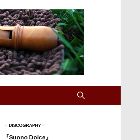
検
索:
– DISCOGRAPHY –
『Suono Dolce』