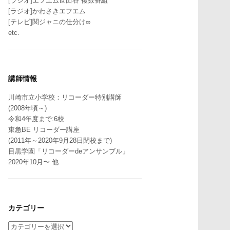
[ラジオ]エフエム世田谷 複数番組
[ラジオ]かわさきエフエム
[テレビ]関ジャニの仕分け∞
etc.
講師情報
川崎市立小学校：リコーダー特別講師
(2008年頃～)
令和4年度まで:6校
東急BE リコーダー講座
(2011年～2020年9月28日閉校まで)
目黒学園「リコーダーdeアンサンブル」
2020年10月〜 他
カテゴリー
カ