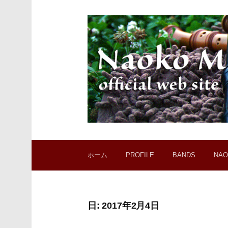
コ
ン
テ
ン
ツ
へ
ス
キ
ッ
プ
ホーム
PROFILE
BANDS
NAO
日:
2017年2月4日