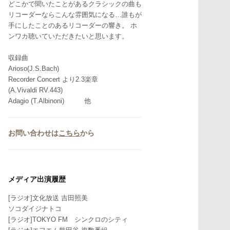
どこかで聞いたことがあるクラシックの曲も
リコーダーならこんな雰囲気になる…誰もが
手にしたことのあるリコーダーの響き。 ホ
ンワカ聴いていただきたいと思います。
収録曲
Arioso(J.S.Bach)
Recorder Concert より2.3楽章
(A.Vivaldi RV.443)
Adagio (T.Albinoni) 他
お問い合わせは
こちら
から
メディア出演履歴
[ラジオ]文化放送 吉田照美
ソコダイジナトコ
[ラジオ]TOKYO FM シンクロのシティ