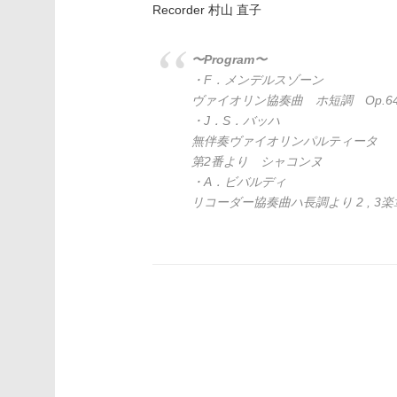
Recorder 村山 直子
〜Program〜
・F．メンデルスゾーン
ヴァイオリン協奏曲 ホ短調 Op.6
・J．S．バッハ
無伴奏ヴァイオリンパルティータ
第2番より シャコンヌ
・A．ビバルディ
リコーダー協奏曲ハ長調より 2 , 3楽