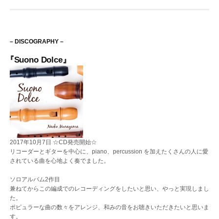
– DISCOGRAPHY –
『Suono Dolce』
2017年10月7日 ☆CD発売開始☆
リコーダーとギターを中心に、piano、percussion を加えたくさんの人に愛
されている曲を心地よく奏でました。
ソロアルバム2作目
兼ねてからこの編成でのレコーディングをしたいと思い、やっと実現しまし
た。
ポピュラーな曲の数々をアレンジ、和みの音をお聴きいただきたいと思いま
す。