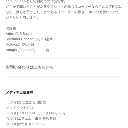
ソロアルバムとして初めての作品です。
どこかで聞いたことがあるクラシックの曲もリコーダーならこんな雰囲気に
なる…誰もが手にしたことのあるリコーダーの響き。 ホンワカ聴いていた
だきたいと思います。
収録曲
Arioso(J.S.Bach)
Recorder Concert より2.3楽章
(A.Vivaldi RV.443)
Adagio (T.Albinoni) 他
お問い合わせは
こちら
から
メディア出演履歴
[ラジオ]文化放送 吉田照美
ソコダイジナトコ
[ラジオ]TOKYO FM シンクロのシティ
[ラジオ]エフエム世田谷 複数番組
[ラジオ]かわさきエフエム