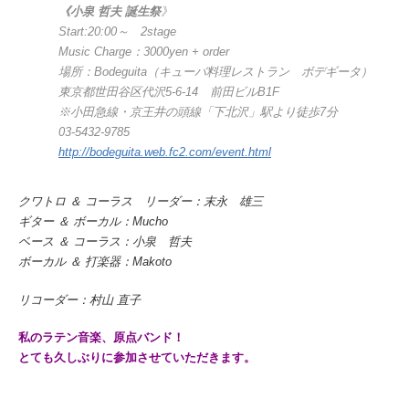
《小泉 哲夫 誕生祭
》
Start:20:00～ 2stage
Music Charge：3000yen + order
場所：Bodeguita（キューバ料理レストラン ボデギータ）
東京都世田谷区代沢5-6-14 前田ビルB1F
※小田急線・京王井の頭線「下北沢」駅より徒歩7分
03-5432-9785
http://bodeguita.web.fc2.com/event.html
クワトロ ＆ コーラス リーダー：末永 雄三
ギター ＆ ボーカル：Mucho
ベース ＆ コーラス：小泉 哲夫
ボーカル ＆ 打楽器：Makoto
リコーダー：村山 直子
私のラテン音楽、原点バンド！
とても久しぶりに参加させていただきます。