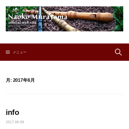
コ
ン
テ
ン
ツ
へ
ス
キ
検
メニュー
ッ
プ
索:
月:
2017年6月
info
2017-06-08