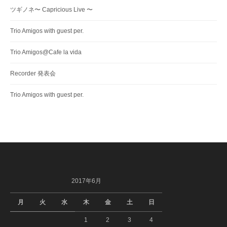
ツギノネ〜 Capricious Live 〜
Trio Amigos with guest per.
Trio Amigos@Cafe la vida
Recorder 発表会
Trio Amigos with guest per.
2017年6月
月
火
水
木
金
土
日
1
2
3
4