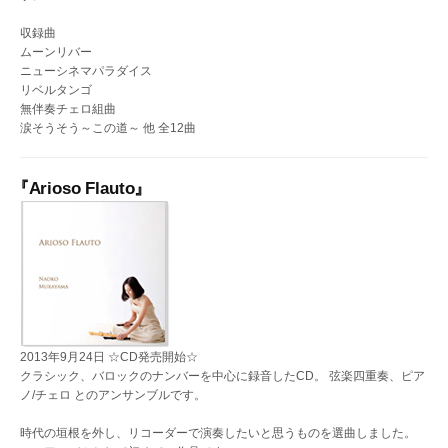
収録曲
ムーンリバー
ニューシネマパラダイス
リベルタンゴ
無伴奏チェロ組曲
涙そうそう～この道～ 他 全12曲
『Arioso Flauto』
2013年9月24日 ☆CD発売開始☆
クラシック、バロックのナンバーを中心に録音したCD。 弦楽四重奏、ピア
ノ/チェロ とのアンサンブルです。
時代の垣根を外し、リコーダーで演奏したいと思うものを選曲しました。