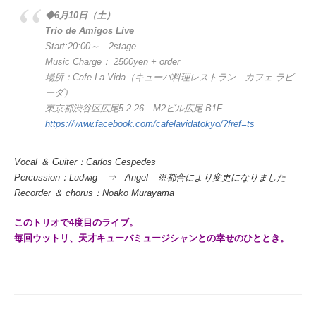
◆6月10日（土）
Trio de Amigos Live
Start:20:00～ 2stage
Music Charge： 2500yen + order
場所：Cafe La Vida（キューバ料理レストラン カフェ ラビ
ーダ）
東京都渋谷区広尾5-2-26 M2ビル広尾 B1F
https://www.facebook.com/cafelavidatokyo/?fref=ts
Vocal ＆ Guiter：Carlos Cespedes
Percussion：Ludwig ⇒ Angel ※都合により変更になりました
Recorder ＆ chorus：Noako Murayama
このトリオで4度目のライブ。
毎回ウットリ、天才キューバミュージシャンとの幸せのひととき。