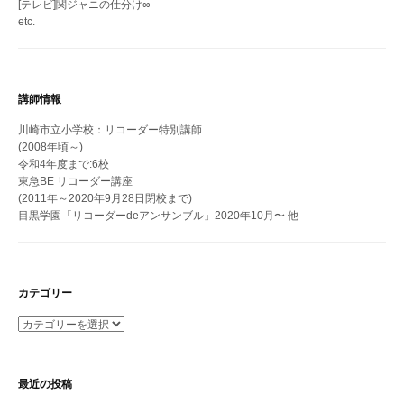
[テレビ]関ジャニの仕分け∞
etc.
講師情報
川崎市立小学校：リコーダー特別講師
(2008年頃～)
令和4年度まで:6校
東急BE リコーダー講座
(2011年～2020年9月28日閉校まで)
目黒学園「リコーダーdeアンサンブル」2020年10月〜 他
カテゴリー
カ
テ
ゴ
リ
最近の投稿
ー