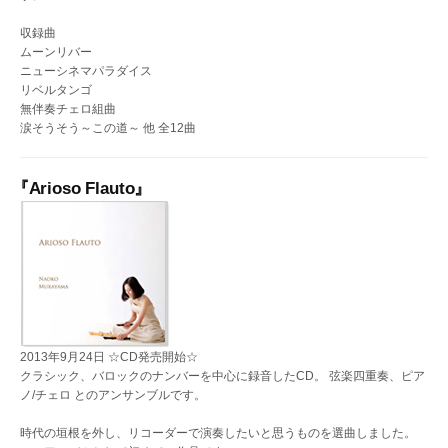
収録曲
ムーンリバー
ニューシネマパラダイス
リベルタンゴ
無伴奏チェロ組曲
涙そうそう～この道～ 他 全12曲
『Arioso Flauto』
2013年9月24日 ☆CD発売開始☆
クラシック、バロックのナンバーを中心に録音したCD。 弦楽四重奏、ピア
ノ/チェロ とのアンサンブルです。
時代の垣根を外し、リコーダーで演奏したいと思うものを選曲しました。