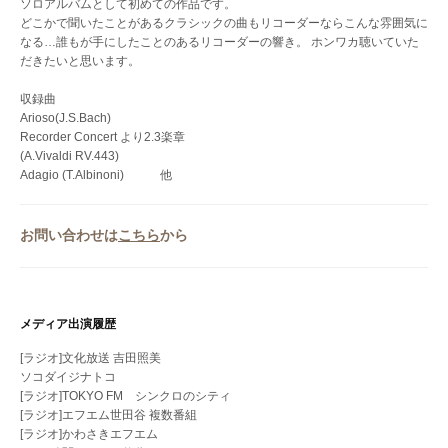
ソロアルバムとして初めての作品です。
どこかで聞いたことがあるクラシックの曲もリコーダーならこんな雰囲気に
なる…誰もが手にしたことのあるリコーダーの響き。 ホンワカ聴いていた
だきたいと思います。
収録曲
Arioso(J.S.Bach)
Recorder Concert より2.3楽章
(A.Vivaldi RV.443)
Adagio (T.Albinoni) 他
お問い合わせは
こちら
から
メディア出演履歴
[ラジオ]文化放送 吉田照美
ソコダイジナトコ
[ラジオ]TOKYO FM シンクロのシティ
[ラジオ]エフエム世田谷 複数番組
[ラジオ]かわさきエフエム