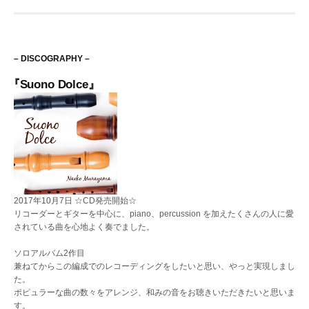
– DISCOGRAPHY –
『Suono Dolce』
2017年10月7日 ☆CD発売開始☆
リコーダーとギターを中心に、piano、percussion を加えたくさんの人に愛
されている曲を心地よく奏でました。
ソロアルバム2作目
兼ねてからこの編成でのレコーディングをしたいと思い、やっと実現しまし
た。
ポピュラーな曲の数々をアレンジ、和みの音をお聴きいただきたいと思いま
す。