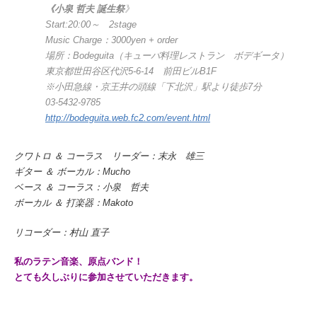
《小泉 哲夫 誕生祭
》
Start:20:00～ 2stage
Music Charge：3000yen + order
場所：Bodeguita（キューバ料理レストラン ボデギータ）
東京都世田谷区代沢5-6-14 前田ビルB1F
※小田急線・京王井の頭線「下北沢」駅より徒歩7分
03-5432-9785
http://bodeguita.web.fc2.com/event.html
クワトロ ＆ コーラス リーダー：末永 雄三
ギター ＆ ボーカル：Mucho
ベース ＆ コーラス：小泉 哲夫
ボーカル ＆ 打楽器：Makoto
リコーダー：村山 直子
私のラテン音楽、原点バンド！
とても久しぶりに参加させていただきます。