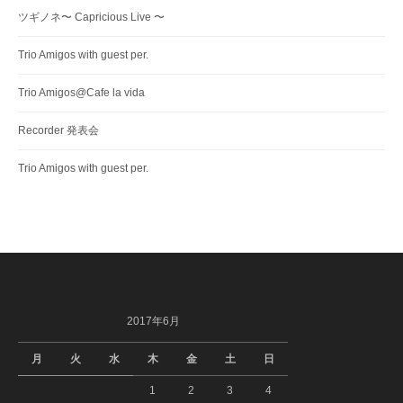
ツギノネ〜 Capricious Live 〜
Trio Amigos with guest per.
Trio Amigos@Cafe la vida
Recorder 発表会
Trio Amigos with guest per.
2017年6月
月
火
水
木
金
土
日
1
2
3
4