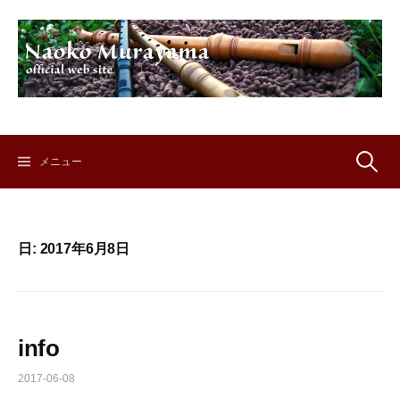
コ
ン
テ
ン
ツ
へ
ス
キ
検
メニュー
ッ
プ
索:
日:
2017年6月8日
info
2017-06-08