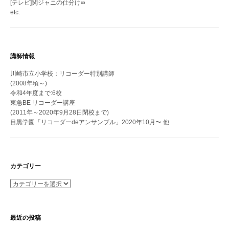
[テレビ]関ジャニの仕分け∞
etc.
講師情報
川崎市立小学校：リコーダー特別講師
(2008年頃～)
令和4年度まで:6校
東急BE リコーダー講座
(2011年～2020年9月28日閉校まで)
目黒学園「リコーダーdeアンサンブル」2020年10月〜 他
カテゴリー
カ
テ
ゴ
リ
最近の投稿
ー