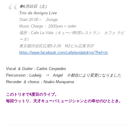
◆6月10日（土）
Trio de Amigos Live
Start:20:00～ 2stage
Music Charge： 2500yen + order
場所：Cafe La Vida（キューバ料理レストラン カフェ ラビ
ーダ）
東京都渋谷区広尾5-2-26 M2ビル広尾 B1F
https://www.facebook.com/cafelavidatokyo/?fref=ts
Vocal ＆ Guiter：Carlos Cespedes
Percussion：Ludwig ⇒ Angel ※都合により変更になりました
Recorder ＆ chorus：Noako Murayama
このトリオで4度目のライブ。
毎回ウットリ、天才キューバミュージシャンとの幸せのひととき。