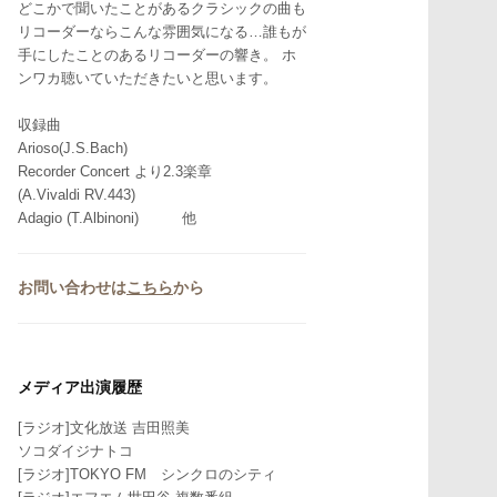
どこかで聞いたことがあるクラシックの曲も
リコーダーならこんな雰囲気になる…誰もが
手にしたことのあるリコーダーの響き。 ホ
ンワカ聴いていただきたいと思います。
収録曲
Arioso(J.S.Bach)
Recorder Concert より2.3楽章
(A.Vivaldi RV.443)
Adagio (T.Albinoni) 他
お問い合わせは
こちら
から
メディア出演履歴
[ラジオ]文化放送 吉田照美
ソコダイジナトコ
[ラジオ]TOKYO FM シンクロのシティ