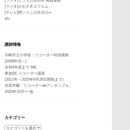
[ラジオ]エフエム世田谷 複数番組
[ラジオ]かわさきエフエム
[テレビ]関ジャニの仕分け∞
etc.
講師情報
川崎市立小学校：リコーダー特別講師
(2008年頃～)
令和4年度まで:6校
東急BE リコーダー講座
(2011年～2020年9月28日閉校まで)
目黒学園「リコーダーdeアンサンブル」
2020年10月〜 他
カテゴリー
カ