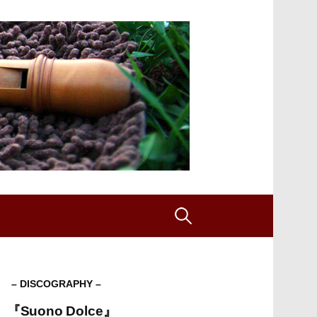
検
索:
– DISCOGRAPHY –
『Suono Dolce』