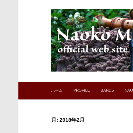
コ
ン
テ
ン
ツ
へ
ス
キ
ッ
プ
ホーム
PROFILE
BANDS
NAO
月:
2018年2月