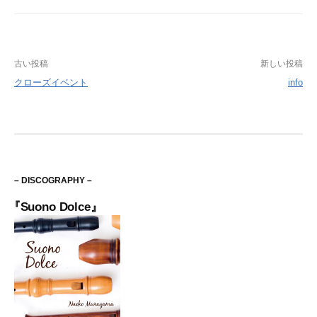
投
古い投稿
新しい投稿
クローズイベント
info
稿
ナ
ビ
ゲ
– DISCOGRAPHY –
ー
『Suono Dolce』
シ
ョ
ン