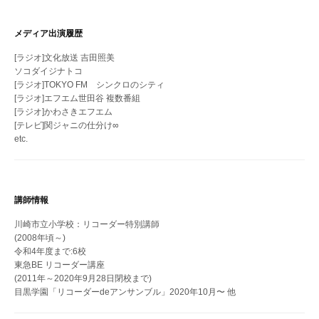
メディア出演履歴
[ラジオ]文化放送 吉田照美
ソコダイジナトコ
[ラジオ]TOKYO FM シンクロのシティ
[ラジオ]エフエム世田谷 複数番組
[ラジオ]かわさきエフエム
[テレビ]関ジャニの仕分け∞
etc.
講師情報
川崎市立小学校：リコーダー特別講師
(2008年頃～)
令和4年度まで:6校
東急BE リコーダー講座
(2011年～2020年9月28日閉校まで)
目黒学園「リコーダーdeアンサンブル」2020年10月〜 他