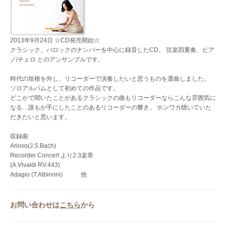
2013年9月24日 ☆CD発売開始☆
クラシック、バロックのナンバーを中心に録音したCD。 弦楽四重奏、ピア
ノ/チェロ とのアンサンブルです。
時代の垣根を外し、リコーダーで演奏したいと思うものを選曲しました。
ソロアルバムとして初めての作品です。
どこかで聞いたことがあるクラシックの曲もリコーダーならこんな雰囲気に
なる…誰もが手にしたことのあるリコーダーの響き。 ホンワカ聴いていた
だきたいと思います。
収録曲
Arioso(J.S.Bach)
Recorder Concert より2.3楽章
(A.Vivaldi RV.443)
Adagio (T.Albinoni) 他
お問い合わせは
こちら
から