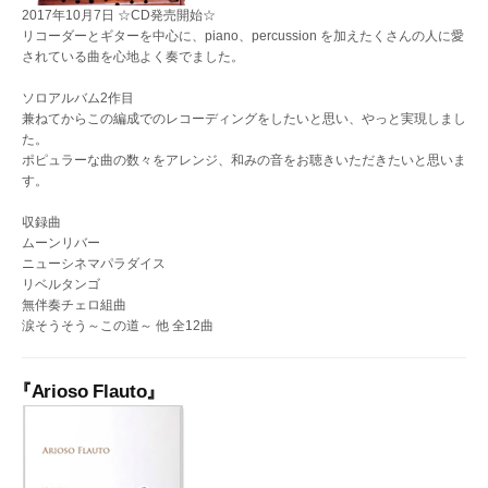
2017年10月7日 ☆CD発売開始☆
リコーダーとギターを中心に、piano、percussion を加えたくさんの人に愛
されている曲を心地よく奏でました。
ソロアルバム2作目
兼ねてからこの編成でのレコーディングをしたいと思い、やっと実現しまし
た。
ポピュラーな曲の数々をアレンジ、和みの音をお聴きいただきたいと思いま
す。
収録曲
ムーンリバー
ニューシネマパラダイス
リベルタンゴ
無伴奏チェロ組曲
涙そうそう～この道～ 他 全12曲
『Arioso Flauto』