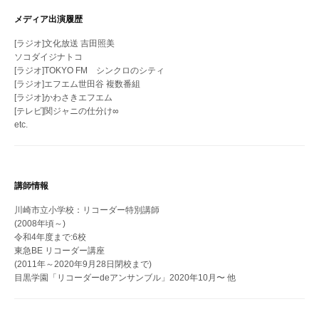
メディア出演履歴
[ラジオ]文化放送 吉田照美
ソコダイジナトコ
[ラジオ]TOKYO FM シンクロのシティ
[ラジオ]エフエム世田谷 複数番組
[ラジオ]かわさきエフエム
[テレビ]関ジャニの仕分け∞
etc.
講師情報
川崎市立小学校：リコーダー特別講師
(2008年頃～)
令和4年度まで:6校
東急BE リコーダー講座
(2011年～2020年9月28日閉校まで)
目黒学園「リコーダーdeアンサンブル」2020年10月〜 他