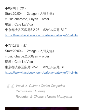
◆8月8日（木）
Start:20:00～ 2stage（入替え無）
music charge:2,500yen + order
場所：Cafe La Vida
東京都渋谷区広尾5-2-26 M2ビル広尾 B1F
https://www.facebook.com/cafelavidatokyo/?fref=ts
◆7月17日（水）
Start:20:00～ 2stage（入替え無）
music charge:2,500yen + order
場所：Cafe La Vida
東京都渋谷区広尾5-2-26 M2ビル広尾 B1F
https://www.facebook.com/cafelavidatokyo/?fref=ts
Vocal ＆ Guiter：Carlos Cespedes
Percussion：Ludwig
Recorder ＆ Chorus：Noako Murayama