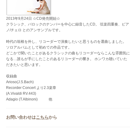
2013年9月24日 ☆CD発売開始☆
クラシック、バロックのナンバーを中心に録音したCD。 弦楽四重奏、ピア
ノ/チェロ とのアンサンブルです。
時代の垣根を外し、リコーダーで演奏したいと思うものを選曲しました。
ソロアルバムとして初めての作品です。
どこかで聞いたことがあるクラシックの曲もリコーダーならこんな雰囲気に
なる…誰もが手にしたことのあるリコーダーの響き。 ホンワカ聴いていた
だきたいと思います。
収録曲
Arioso(J.S.Bach)
Recorder Concert より2.3楽章
(A.Vivaldi RV.443)
Adagio (T.Albinoni) 他
お問い合わせは
こちら
から