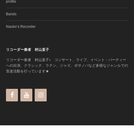
profile
Bands
Naoko’s Recorder
リコーダー奏者 村山直子
リコーダー奏者 村山直子♪ コンサート、ライブ、イベント・パーティー
への出演、クラシック、ラテン、ジャズ、ボサノバなど多様なジャンルでの
音楽活動を行っています★