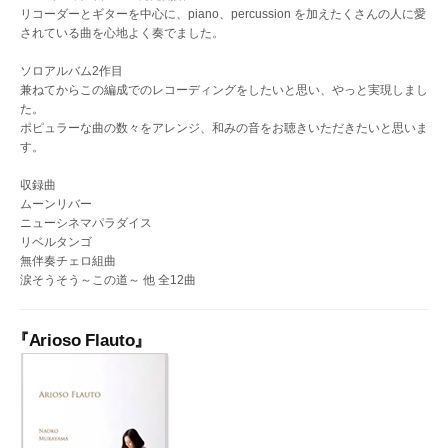
リコーダーとギターを中心に、piano、percussion を加えたくさんの人に愛
されている曲を心地よく奏でました。
ソロアルバム2作目
兼ねてからこの編成でのレコーディングをしたいと思い、やっと実現しまし
た。
ポピュラーな曲の数々をアレンジ、和みの音をお聴きいただきたいと思いま
す。
収録曲
ムーンリバー
ニューシネマパラダイス
リベルタンゴ
無伴奏チェロ組曲
涙そうそう～この道～ 他 全12曲
『Arioso Flauto』