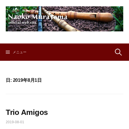
コ
ン
テ
ン
ツ
へ
ス
キ
検
メニュー
ッ
プ
索:
日:
2019年8月1日
Trio Amigos
2019-08-01