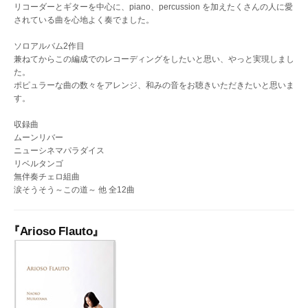
リコーダーとギターを中心に、piano、percussion を加えたくさんの人に愛
されている曲を心地よく奏でました。
ソロアルバム2作目
兼ねてからこの編成でのレコーディングをしたいと思い、やっと実現しまし
た。
ポピュラーな曲の数々をアレンジ、和みの音をお聴きいただきたいと思いま
す。
収録曲
ムーンリバー
ニューシネマパラダイス
リベルタンゴ
無伴奏チェロ組曲
涙そうそう～この道～ 他 全12曲
『Arioso Flauto』