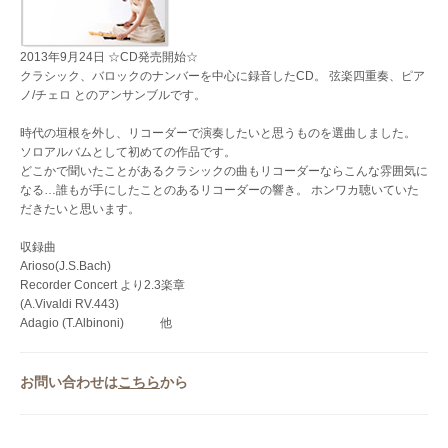
2013年9月24日 ☆CD発売開始☆
クラシック、バロックのナンバーを中心に録音したCD。 弦楽四重奏、ピア
ノ/チェロ とのアンサンブルです。
時代の垣根を外し、リコーダーで演奏したいと思うものを選曲しました。
ソロアルバムとして初めての作品です。
どこかで聞いたことがあるクラシックの曲もリコーダーならこんな雰囲気に
なる…誰もが手にしたことのあるリコーダーの響き。 ホンワカ聴いていた
だきたいと思います。
収録曲
Arioso(J.S.Bach)
Recorder Concert より2.3楽章
(A.Vivaldi RV.443)
Adagio (T.Albinoni) 他
お問い合わせは
こちら
から