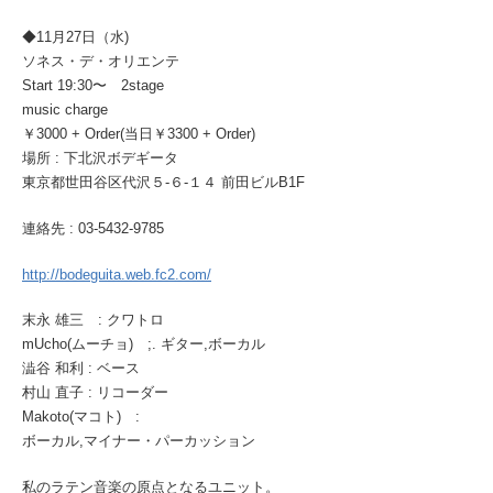
◆11月27日（水)
ソネス・デ・オリエンテ
Start 19:30〜 2stage
music charge
￥3000 + Order(当日￥3300 + Order)
場所 : 下北沢ボデギータ
東京都世田谷区代沢５-６-１４ 前田ビルB1F
連絡先 : 03-5432-9785
http://bodeguita.web.fc2.com/
末永 雄三 : クワトロ
mUcho(ムーチョ) ;. ギター,ボーカル
澁谷 和利 : ベース
村山 直子 : リコーダー
Makoto(マコト) :
ボーカル,マイナー・パーカッション
私のラテン音楽の原点となるユニット。