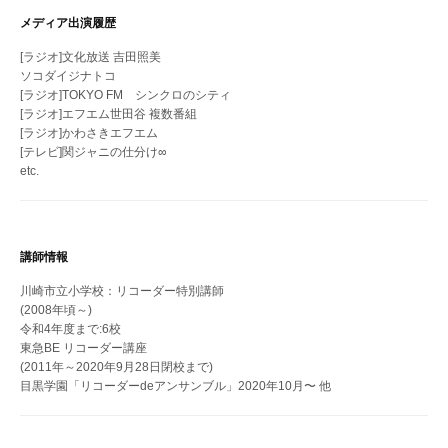
メディア出演履歴
[ラジオ]文化放送 吉田照美
ソコダイジナトコ
[ラジオ]TOKYO FM シンクロのシティ
[ラジオ]エフエム世田谷 複数番組
[ラジオ]かわさきエフエム
[テレビ]関ジャニの仕分け∞
etc.
講師情報
川崎市立小学校：リコーダー特別講師
(2008年頃～)
令和4年度まで:6校
東急BE リコーダー講座
(2011年～2020年9月28日閉校まで)
目黒学園「リコーダーdeアンサンブル」2020年10月〜 他