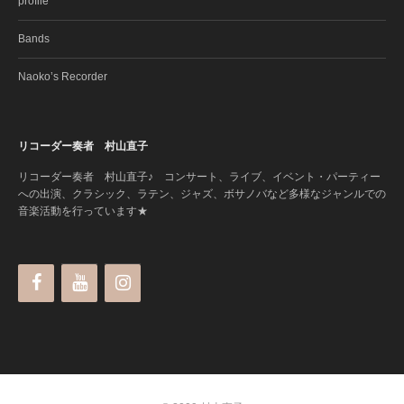
profile
Bands
Naoko’s Recorder
リコーダー奏者 村山直子
リコーダー奏者 村山直子♪ コンサート、ライブ、イベント・パーティー
への出演、クラシック、ラテン、ジャズ、ボサノバなど多様なジャンルでの
音楽活動を行っています★