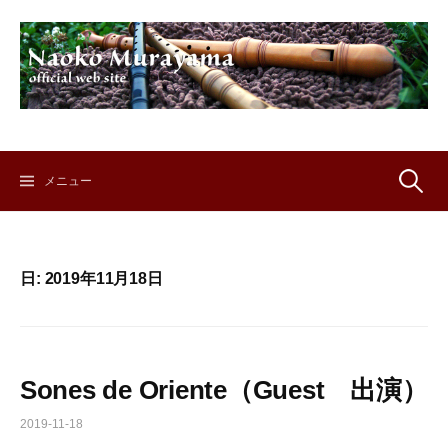
コ
ン
テ
ン
ツ
へ
ス
キ
検
メニュー
ッ
プ
索:
日:
2019年11月18日
Sones de Oriente（Guest 出演）
2019-11-18