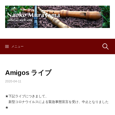
コ
ン
テ
ン
ツ
へ
ス
キ
検
メニュー
ッ
プ
索:
Amigos ライブ
2020-04-11
★下記ライブにつきまして、
新型コロナウイルスによる緊急事態宣言を受け、中止となりました
★