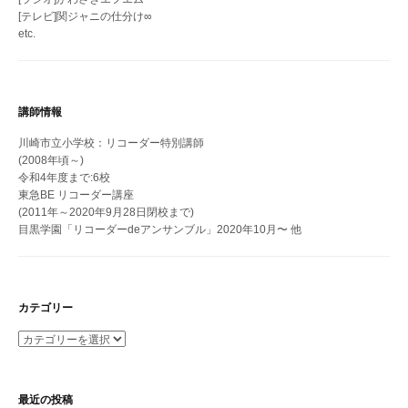
[テレビ]関ジャニの仕分け∞
etc.
講師情報
川崎市立小学校：リコーダー特別講師
(2008年頃～)
令和4年度まで:6校
東急BE リコーダー講座
(2011年～2020年9月28日閉校まで)
目黒学園「リコーダーdeアンサンブル」2020年10月〜 他
カテゴリー
カ
テ
ゴ
リ
最近の投稿
ー