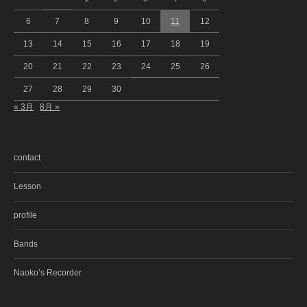
6
7
8
9
10
11
12
13
14
15
16
17
18
19
20
21
22
23
24
25
26
27
28
29
30
« 3月
8月 »
contact
Lesson
profile
Bands
Naoko’s Recorder