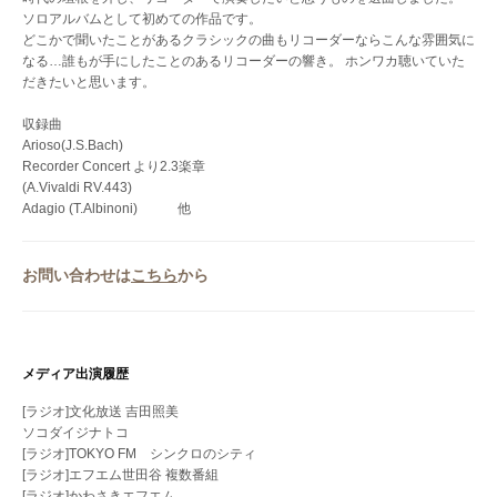
ソロアルバムとして初めての作品です。
どこかで聞いたことがあるクラシックの曲もリコーダーならこんな雰囲気に
なる…誰もが手にしたことのあるリコーダーの響き。 ホンワカ聴いていた
だきたいと思います。
収録曲
Arioso(J.S.Bach)
Recorder Concert より2.3楽章
(A.Vivaldi RV.443)
Adagio (T.Albinoni) 他
お問い合わせは
こちら
から
メディア出演履歴
[ラジオ]文化放送 吉田照美
ソコダイジナトコ
[ラジオ]TOKYO FM シンクロのシティ
[ラジオ]エフエム世田谷 複数番組
[ラジオ]かわさきエフエム