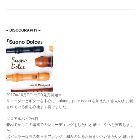
ビ
ゲ
ー
– DISCOGRAPHY –
シ
『Suono Dolce』
ョ
ン
2017年10月7日 ☆CD発売開始☆
リコーダーとギターを中心に、piano、percussion を加えたくさんの人に愛
されている曲を心地よく奏でました。
ソロアルバム2作目
兼ねてからこの編成でのレコーディングをしたいと思い、やっと実現しまし
た。
ポピュラーな曲の数々をアレンジ、和みの音をお聴きいただきたいと思いま