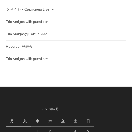
ツギノネ〜 Capricious Live 〜
Trio Amigos with guest per.
Trio Amigos@Cafe la vida
Recorder 発表会
Trio Amigos with guest per.
2020年4月
月
火
水
木
金
土
日
1
2
3
4
5