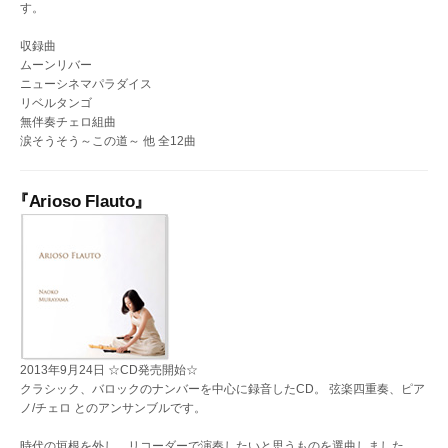
す。
収録曲
ムーンリバー
ニューシネマパラダイス
リベルタンゴ
無伴奏チェロ組曲
涙そうそう～この道～ 他 全12曲
『Arioso Flauto』
2013年9月24日 ☆CD発売開始☆
クラシック、バロックのナンバーを中心に録音したCD。 弦楽四重奏、ピア
ノ/チェロ とのアンサンブルです。
時代の垣根を外し、リコーダーで演奏したいと思うものを選曲しました。