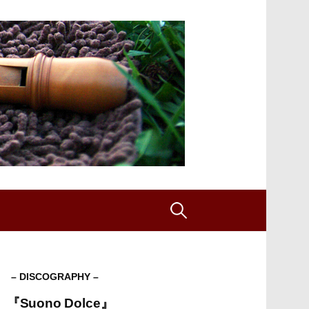
検
索:
– DISCOGRAPHY –
『Suono Dolce』