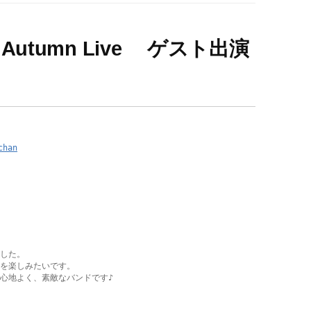
Autumn Live ゲスト出演
chan
した。

を楽しみたいです。

心地よく、素敵なバンドです♪
