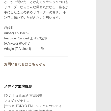
どこかで聞いたことがあるクラシックの曲も
リコーダーならこんな雰囲気になる…誰もが
手にしたことのあるリコーダーの響き。 ホ
ンワカ聴いていただきたいと思います。
収録曲
Arioso(J.S.Bach)
Recorder Concert より2.3楽章
(A.Vivaldi RV.443)
Adagio (T.Albinoni) 他
お問い合わせは
こちら
から
メディア出演履歴
[ラジオ]文化放送 吉田照美
ソコダイジナトコ
[ラジオ]TOKYO FM シンクロのシティ