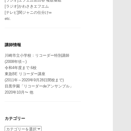
[ラジオ]エフエム世田谷 複数番組
[ラジオ]かわさきエフエム
[テレビ]関ジャニの仕分け∞
etc.
講師情報
川崎市立小学校：リコーダー特別講師
(2008年頃～)
令和4年度まで:6校
東急BE リコーダー講座
(2011年～2020年9月28日閉校まで)
目黒学園「リコーダーdeアンサンブル」
2020年10月〜 他
カテゴリー
カ