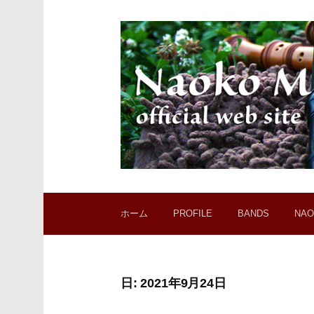
コ
ン
テ
ン
ツ
へ
ス
キ
ッ
プ
ホーム
PROFILE
BANDS
NAO
日:
2021年9月24日