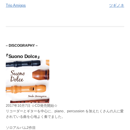
Trio Amigos
ツギノネ
稿
ナ
ビ
ゲ
– DISCOGRAPHY –
ー
『Suono Dolce』
シ
ョ
ン
2017年10月7日 ☆CD発売開始☆
リコーダーとギターを中心に、piano、percussion を加えたくさんの人に愛
されている曲を心地よく奏でました。
ソロアルバム2作目