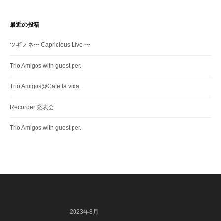
テ
ゴ
リ
最近の投稿
ー
ツギノネ〜 Capricious Live 〜
Trio Amigos with guest per.
Trio Amigos@Cafe la vida
Recorder 発表会
Trio Amigos with guest per.
2023年8月