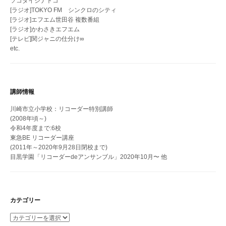
ソコダイジナトコ
[ラジオ]TOKYO FM シンクロのシティ
[ラジオ]エフエム世田谷 複数番組
[ラジオ]かわさきエフエム
[テレビ]関ジャニの仕分け∞
etc.
講師情報
川崎市立小学校：リコーダー特別講師
(2008年頃～)
令和4年度まで:6校
東急BE リコーダー講座
(2011年～2020年9月28日閉校まで)
目黒学園「リコーダーdeアンサンブル」2020年10月〜 他
カテゴリー
カ