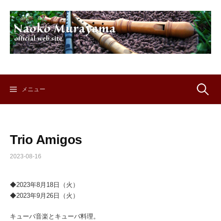
コ
ン
テ
ン
ツ
へ
ス
キ
検
メニュー
ッ
プ
索:
Trio Amigos
2023-08-16
◆2023年8月18日（火）
◆2023年9月26日（火）
キューバ音楽とキューバ料理。