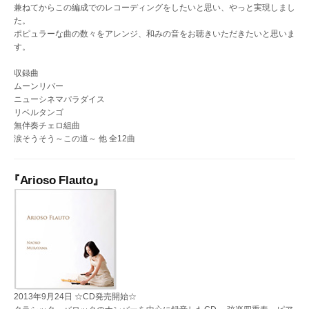
兼ねてからこの編成でのレコーディングをしたいと思い、やっと実現しまし
た。
ポピュラーな曲の数々をアレンジ、和みの音をお聴きいただきたいと思いま
す。
収録曲
ムーンリバー
ニューシネマパラダイス
リベルタンゴ
無伴奏チェロ組曲
涙そうそう～この道～ 他 全12曲
『Arioso Flauto』
2013年9月24日 ☆CD発売開始☆