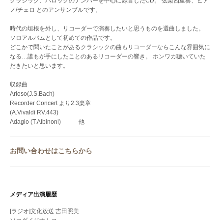
クラシック、バロックのナンバーを中心に録音したCD。 弦楽四重奏、ピア
ノ/チェロ とのアンサンブルです。
時代の垣根を外し、リコーダーで演奏したいと思うものを選曲しました。
ソロアルバムとして初めての作品です。
どこかで聞いたことがあるクラシックの曲もリコーダーならこんな雰囲気に
なる…誰もが手にしたことのあるリコーダーの響き。 ホンワカ聴いていた
だきたいと思います。
収録曲
Arioso(J.S.Bach)
Recorder Concert より2.3楽章
(A.Vivaldi RV.443)
Adagio (T.Albinoni) 他
お問い合わせは
こちら
から
メディア出演履歴
[ラジオ]文化放送 吉田照美