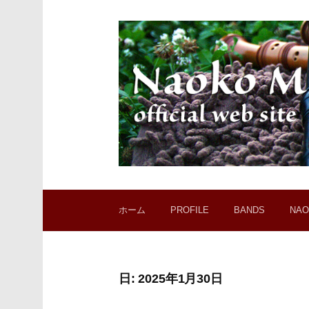
コ
ン
テ
ン
ツ
へ
ス
キ
ッ
プ
ホーム
PROFILE
BANDS
NAO
日:
2025年1月30日