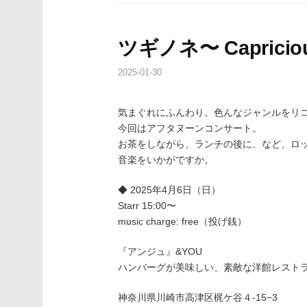
ツギノネ〜 Capriciou
2025-01-30
気まぐれにふんわり。色んなジャンルをリ
今回はアフタヌーンコンサート。
お茶をしながら、ランチの後に、など、ロ
音楽をいかがですか。
◆ 2025年4月6日（日）
Starr 15:00〜
music charge: free（投げ銭）
『アンジュ』&YOU
ハンバーグが美味しい、素敵な洋館レスト
神奈川県川崎市高津区梶ケ谷４-15−3