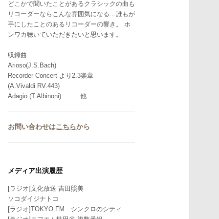
どこかで聞いたことがあるクラシックの曲も
リコーダーならこんな雰囲気になる…誰もが
手にしたことのあるリコーダーの響き。 ホ
ンワカ聴いていただきたいと思います。
収録曲
Arioso(J.S.Bach)
Recorder Concert より2.3楽章
(A.Vivaldi RV.443)
Adagio (T.Albinoni) 他
お問い合わせは
こちら
から
メディア出演履歴
[ラジオ]文化放送 吉田照美
ソコダイジナトコ
[ラジオ]TOKYO FM シンクロのシティ