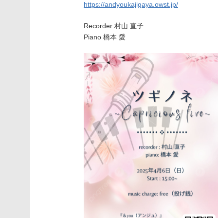
https://andyoukajigaya.owst.jp/
Recorder 村山 直子
Piano 橋本 愛