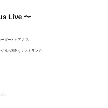
s Live 〜
コーダーとピアノで。
ッジ風の素敵なレストランで
ラン。