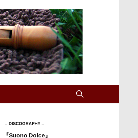
検
索:
– DISCOGRAPHY –
『Suono Dolce』