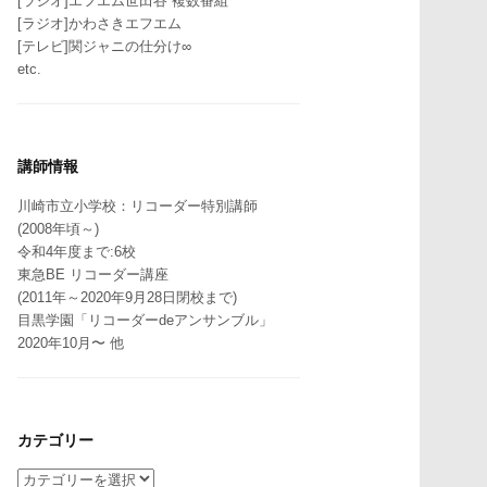
[ラジオ]エフエム世田谷 複数番組
[ラジオ]かわさきエフエム
[テレビ]関ジャニの仕分け∞
etc.
講師情報
川崎市立小学校：リコーダー特別講師
(2008年頃～)
令和4年度まで:6校
東急BE リコーダー講座
(2011年～2020年9月28日閉校まで)
目黒学園「リコーダーdeアンサンブル」
2020年10月〜 他
カテゴリー
カ