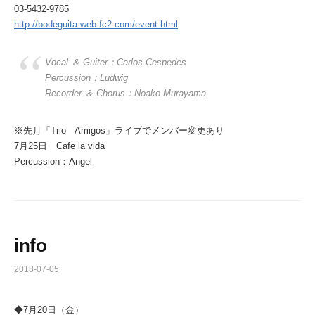
03-5432-9785
http://bodeguita.web.fc2.com/event.html
Vocal ＆ Guiter：Carlos Cespedes
Percussion：Ludwig
Recorder ＆ Chorus：Noako Murayama
※先月「Trio Amigos」ライブでメンバー変更あり
7月25日 Cafe la vida
Percussion：Angel
info
2018-07-05
◆7月20日（金）