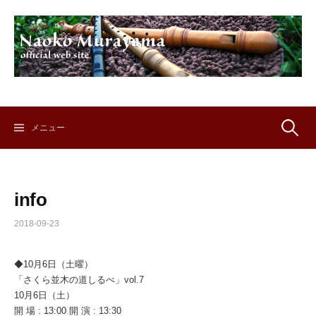
コ
ン
テ
ン
ツ
へ
ス
キ
検
メニュー
ッ
プ
索:
info
2018-09-23
◆10月6日（土曜）
「さくら並木の道しるべ」vol.7
10月6日（土）
開 場 : 13:00 開 演 : 13:30