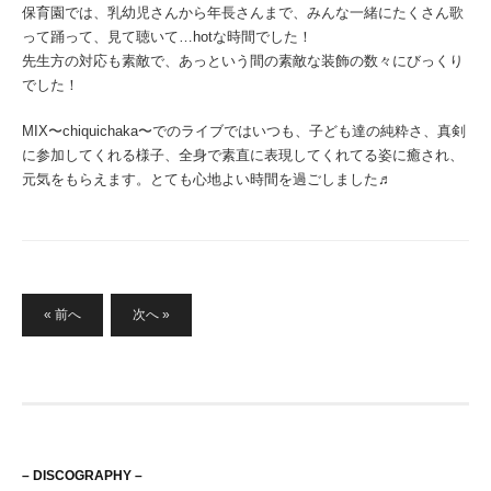
保育園では、乳幼児さんから年長さんまで、みんな一緒にたくさん歌
って踊って、見て聴いて…hotな時間でした！
先生方の対応も素敵で、あっという間の素敵な装飾の数々にびっくり
でした！
MIX〜chiquichaka〜でのライブではいつも、子ども達の純粋さ、真剣
に参加してくれる様子、全身で素直に表現してくれてる姿に癒され、
元気をもらえます。とても心地よい時間を過ごしました♬
投
« 前へ
次へ »
稿
の
ペ
ー
ジ
– DISCOGRAPHY –