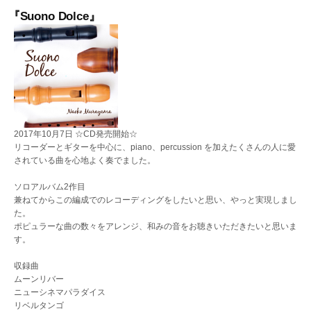
送
『Suono Dolce』
り
2017年10月7日 ☆CD発売開始☆
リコーダーとギターを中心に、piano、percussion を加えたくさんの人に愛
されている曲を心地よく奏でました。
ソロアルバム2作目
兼ねてからこの編成でのレコーディングをしたいと思い、やっと実現しまし
た。
ポピュラーな曲の数々をアレンジ、和みの音をお聴きいただきたいと思いま
す。
収録曲
ムーンリバー
ニューシネマパラダイス
リベルタンゴ