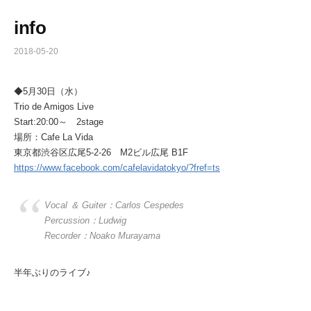
info
2018-05-20
◆5月30日（水）
Trio de Amigos Live
Start:20:00～ 2stage
場所：Cafe La Vida
東京都渋谷区広尾5-2-26 M2ビル広尾 B1F
https://www.facebook.com/cafelavidatokyo/?fref=ts
Vocal ＆ Guiter：Carlos Cespedes
Percussion：Ludwig
Recorder：Noako Murayama
半年ぶりのライブ♪