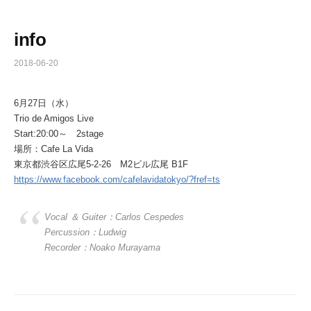
info
2018-06-20
6月27日（水）
Trio de Amigos Live
Start:20:00～ 2stage
場所：Cafe La Vida
東京都渋谷区広尾5-2-26 M2ビル広尾 B1F
https://www.facebook.com/cafelavidatokyo/?fref=ts
Vocal ＆ Guiter：Carlos Cespedes
Percussion：Ludwig
Recorder：Noako Murayama