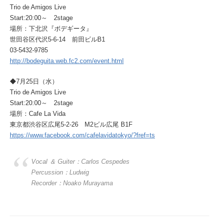
Trio de Amigos Live
Start:20:00～ 2stage
場所：下北沢『ボデギータ』
世田谷区代沢5-6-14 前田ビルB1
03-5432-9785
http://bodeguita.web.fc2.com/event.html
◆7月25日（水）
Trio de Amigos Live
Start:20:00～ 2stage
場所：Cafe La Vida
東京都渋谷区広尾5-2-26 M2ビル広尾 B1F
https://www.facebook.com/cafelavidatokyo/?fref=ts
Vocal ＆ Guiter：Carlos Cespedes
Percussion：Ludwig
Recorder：Noako Murayama