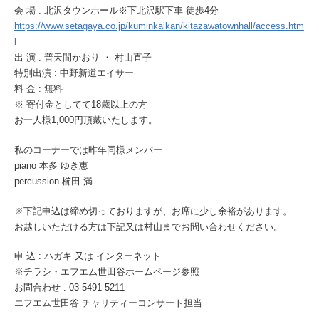
会 場 : 北沢タウンホール※下北沢駅下車 徒歩4分
https://www.setagaya.co.jp/kuminkaikan/kitazawatownhall/access.htm
l
出 演 : 普天間かおり ・ 村山直子
特別出演 : 中野新道エイサー
料 金 : 無料
※ 寄付金としてて18歳以上の方
お一人様1,000円頂戴いたします。
私のコーナーでは昨年同様メンバー
piano 本多 ゆき恵
percussion 櫛田 満
※下記申込は締め切っておりますが、お席に少し余裕があります。
お越しいただける方は下記又は村山までお問い合わせください。
申 込 : ハガキ 又は インターネット
※チラシ・エフエム世田谷ホームページ参照
お問合わせ : 03-5491-5211
エフエム世田谷 チャリティーコンサート担当