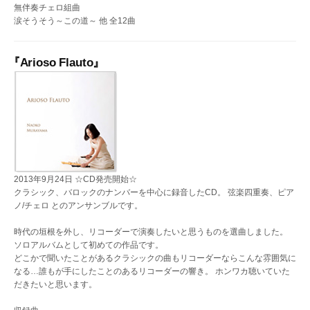
無伴奏チェロ組曲
涙そうそう～この道～ 他 全12曲
『Arioso Flauto』
2013年9月24日 ☆CD発売開始☆
クラシック、バロックのナンバーを中心に録音したCD。 弦楽四重奏、ピア
ノ/チェロ とのアンサンブルです。
時代の垣根を外し、リコーダーで演奏したいと思うものを選曲しました。
ソロアルバムとして初めての作品です。
どこかで聞いたことがあるクラシックの曲もリコーダーならこんな雰囲気に
なる…誰もが手にしたことのあるリコーダーの響き。 ホンワカ聴いていた
だきたいと思います。