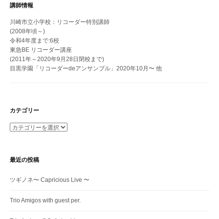
講師情報
川崎市立小学校：リコーダー特別講師
(2008年頃～)
令和4年度まで:6校
東急BE リコーダー講座
(2011年～2020年9月28日閉校まで)
目黒学園「リコーダーdeアンサンブル」2020年10月〜 他
カテゴリー
カ
テ
ゴ
リ
最近の投稿
ー
ツギノネ〜 Capricious Live 〜
Trio Amigos with guest per.