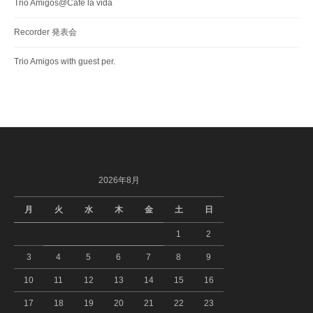
Trio Amigos@Cafe la vida
Recorder 発表会
Trio Amigos with guest per.
2026年8月
月
火
水
木
金
土
日
1
2
3
4
5
6
7
8
9
10
11
12
13
14
15
16
17
18
19
20
21
22
23