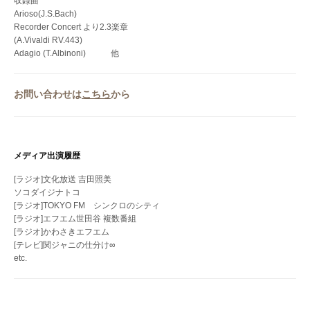
収録曲
Arioso(J.S.Bach)
Recorder Concert より2.3楽章
(A.Vivaldi RV.443)
Adagio (T.Albinoni) 他
お問い合わせは
こちら
から
メディア出演履歴
[ラジオ]文化放送 吉田照美
ソコダイジナトコ
[ラジオ]TOKYO FM シンクロのシティ
[ラジオ]エフエム世田谷 複数番組
[ラジオ]かわさきエフエム
[テレビ]関ジャニの仕分け∞
etc.