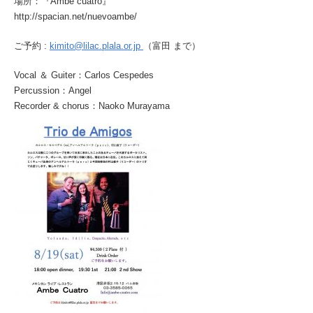
場所：『Ambe cuatro』
http://spacian.net/nuevoambe/
ご予約 :
kimito@lilac.plala.or.jp
（富田 まで）
Vocal ＆ Guiter：Carlos Cespedes
Percussion：Angel
Recorder & chorus：Naoko Murayama