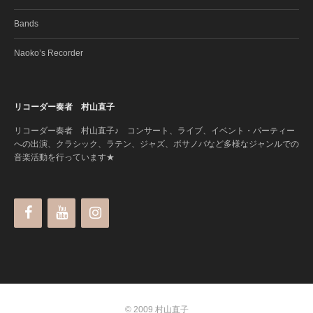
Bands
Naoko’s Recorder
リコーダー奏者 村山直子
リコーダー奏者 村山直子♪ コンサート、ライブ、イベント・パーティー
への出演、クラシック、ラテン、ジャズ、ボサノバなど多様なジャンルでの
音楽活動を行っています★
© 2009 村山直子