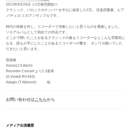
2013年9月24日 ☆CD発売開始☆
クラシック、バロックのナンバーを中心に録音したCD。 弦楽四重奏、ピア
ノ/チェロ とのアンサンブルです。
時代の垣根を外し、リコーダーで演奏したいと思うものを選曲しました。
ソロアルバムとして初めての作品です。
どこかで聞いたことがあるクラシックの曲もリコーダーならこんな雰囲気に
なる…誰もが手にしたことのあるリコーダーの響き。 ホンワカ聴いていた
だきたいと思います。
収録曲
Arioso(J.S.Bach)
Recorder Concert より2.3楽章
(A.Vivaldi RV.443)
Adagio (T.Albinoni) 他
お問い合わせは
こちら
から
メディア出演履歴