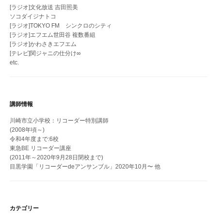
[ラジオ]文化放送 吉田照美
ソコダイジナトコ
[ラジオ]TOKYO FM シンクロのシティ
[ラジオ]エフエム世田谷 複数番組
[ラジオ]かわさきエフエム
[テレビ]関ジャニの仕分け∞
etc.
講師情報
川崎市立小学校：リコーダー特別講師
(2008年頃～)
令和4年度まで:6校
東急BE リコーダー講座
(2011年～2020年9月28日閉校まで)
目黒学園「リコーダーdeアンサンブル」2020年10月〜 他
カテゴリー