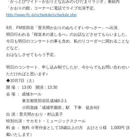
「かっとびワイド～かおりとなおみの♪ひだまりラジオ」番組内
「かおりの館」コーナーに電話でライブ出演予定。
http://www.rfc.jp/schedule/schedule.php
9月、FM世田谷「普天間かおりのぬちぐすいやっさー」へ出演、
明日行われる『桜並木の道しるべ』のお話などさせてもらいました。
今日も明日のコンサートの事も含め、私のリコーダーに関わることな
どなど、
おはなしさせてもらう予定。
明日のコンサート、申し込み制でしたが、今からでもお問い合わせい
ただければと思います♪
◆10月7日（土）
開 場 ： 13:00 開演：13:30
会 場 ： 成城ホール
東京都世田谷区成城6-2-1
小田急線「成城学園前」駅 下車 徒歩4分
出 演：普天間かおり・村山直子
特別出演：サカモト・ミュージックスクール
料 金 ： 無料 ※寄付金として18歳以上の方 おひとり様 1,000円 頂
戴いたします）