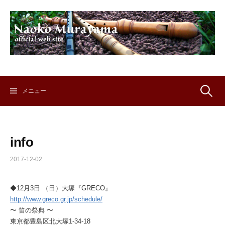
コ
ン
テ
ン
ツ
へ
ス
キ
検
メニュー
ッ
プ
索:
info
2017-12-02
◆12月3日 （日）大塚『GRECO』
http://www.greco.gr.jp/schedule/
〜 笛の祭典 〜
東京都豊島区北大塚1-34-18