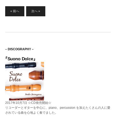
投
« 前へ
次へ »
稿
の
ペ
ー
ジ
– DISCOGRAPHY –
送
『Suono Dolce』
り
2017年10月7日 ☆CD発売開始☆
リコーダーとギターを中心に、piano、percussion を加えたくさんの人に愛
されている曲を心地よく奏でました。