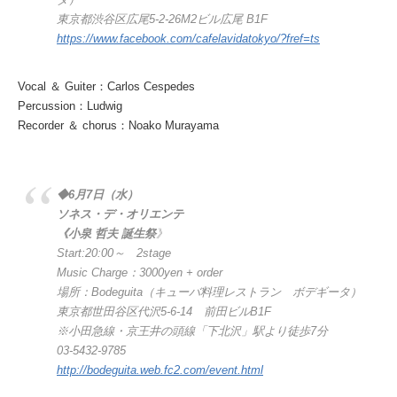
東京都渋谷区広尾5-2-26M2ビル広尾 B1F
https://www.facebook.com/cafelavidatokyo/?fref=ts
Vocal ＆ Guiter：Carlos Cespedes
Percussion：Ludwig
Recorder ＆ chorus：Noako Murayama
◆6月7日（水）
ソネス・デ・オリエンテ
《小泉 哲夫 誕生祭
》
Start:20:00～ 2stage
Music Charge：3000yen + order
場所：Bodeguita（キューバ料理レストラン ボデギータ）
東京都世田谷区代沢5-6-14 前田ビルB1F
※小田急線・京王井の頭線「下北沢」駅より徒歩7分
03-5432-9785
http://bodeguita.web.fc2.com/event.html