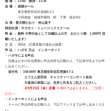
開 場 ： 13:00 開演：13:30
会 場 ： 成城ホール
東京都世田谷区成城6-2-1
小田急線「成城学園前」駅 下車 徒歩4分
出 演：普天間かおり・村山直子
特別出演：サカモト・ミュージックスクール
料 金 ： 無料 ※寄付金として18歳以上の方 おひとり様 1,000円 頂
戴いたします）
定 員 ： 300名（応募多数の場合は抽選）
申 込 ： ハガキ 又は インターネット
・ハガキによる申込
往復はがきの往信裏面に申込内容を記載の上、下記送付先までお申
し込みください。
送付先 ： 158-0097 東京都世田谷区用賀4-7-1
エフエム世田谷 チャリティーコンサート担当
※返信の表面には、住所と氏名をご記入ください。
※9月15日（金）必着
※消印ではありません。ご注意く
ださい。
・インターネットによる申込
メールに申込内容を記載の上、下記アドレスまでお申し込みくださ
い。