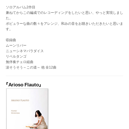
ソロアルバム2作目
兼ねてからこの編成でのレコーディングをしたいと思い、やっと実現しまし
た。
ポピュラーな曲の数々をアレンジ、和みの音をお聴きいただきたいと思いま
す。
収録曲
ムーンリバー
ニューシネマパラダイス
リベルタンゴ
無伴奏チェロ組曲
涙そうそう～この道～ 他 全12曲
『Arioso Flauto』