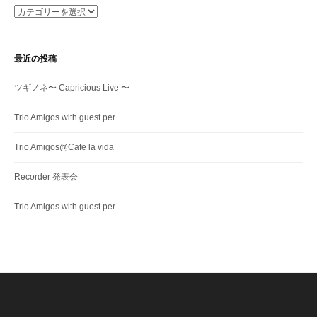
カ
テ
ゴ
リ
最近の投稿
ー
ツギノネ〜 Capricious Live 〜
Trio Amigos with guest per.
Trio Amigos@Cafe la vida
Recorder 発表会
Trio Amigos with guest per.