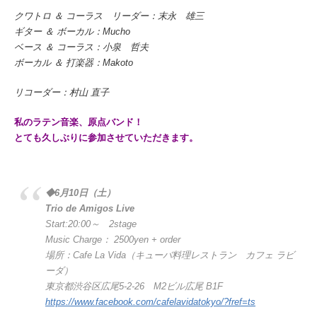
クワトロ ＆ コーラス リーダー：末永 雄三
ギター ＆ ボーカル：Mucho
ベース ＆ コーラス：小泉 哲夫
ボーカル ＆ 打楽器：Makoto
リコーダー：村山 直子
私のラテン音楽、原点バンド！
とても久しぶりに参加させていただきます。
◆6月10日（土）
Trio de Amigos Live
Start:20:00～ 2stage
Music Charge： 2500yen + order
場所：Cafe La Vida（キューバ料理レストラン カフェ ラビ
ーダ）
東京都渋谷区広尾5-2-26 M2ビル広尾 B1F
https://www.facebook.com/cafelavidatokyo/?fref=ts