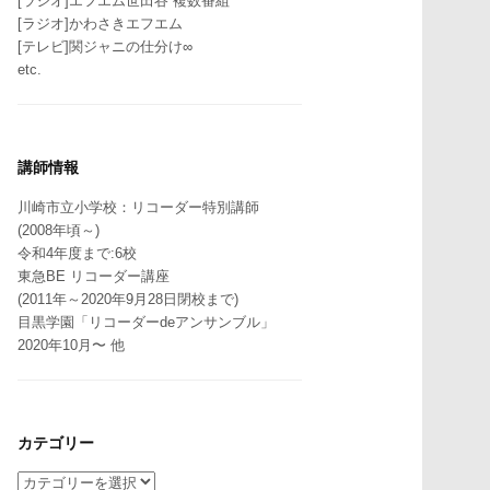
[ラジオ]エフエム世田谷 複数番組
[ラジオ]かわさきエフエム
[テレビ]関ジャニの仕分け∞
etc.
講師情報
川崎市立小学校：リコーダー特別講師
(2008年頃～)
令和4年度まで:6校
東急BE リコーダー講座
(2011年～2020年9月28日閉校まで)
目黒学園「リコーダーdeアンサンブル」
2020年10月〜 他
カテゴリー
カ