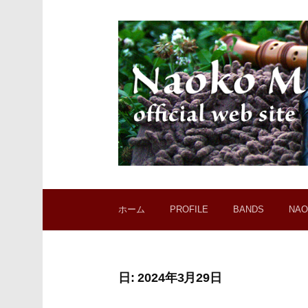
コ
ン
テ
ン
ツ
へ
ス
キ
ッ
プ
ホーム
PROFILE
BANDS
NAO
日:
2024年3月29日