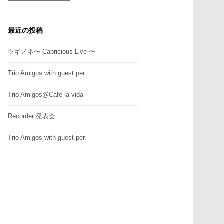
テ
ゴ
リ
最近の投稿
ー
ツギノネ〜 Capricious Live 〜
Trio Amigos with guest per.
Trio Amigos@Cafe la vida
Recorder 発表会
Trio Amigos with guest per.