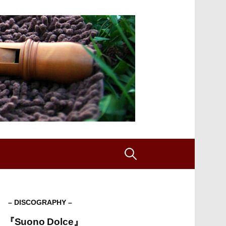
検
索:
– DISCOGRAPHY –
『Suono Dolce』