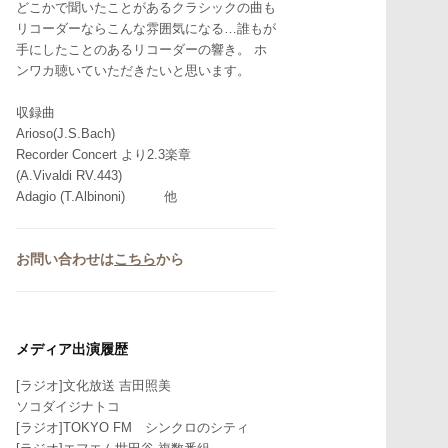
どこかで聞いたことがあるクラシックの曲も
リコーダーならこんな雰囲気になる…誰もが
手にしたことのあるリコーダーの響き。 ホ
ンワカ聴いていただきたいと思います。
収録曲
Arioso(J.S.Bach)
Recorder Concert より2.3楽章
(A.Vivaldi RV.443)
Adagio (T.Albinoni) 他
お問い合わせは
こちら
から
メディア出演履歴
[ラジオ]文化放送 吉田照美
ソコダイジナトコ
[ラジオ]TOKYO FM シンクロのシティ