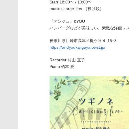
Starr 18:00〜 / 19:00〜
music charge: free（投げ銭）
『アンジュ』&YOU
ハンバーグなどが美味しい、素敵な洋館レ
神奈川県川崎市高津区梶ケ谷４-15−3
https://andyoukajigaya.owst.jp/
Recorder 村山 直子
Piano 橋本 愛