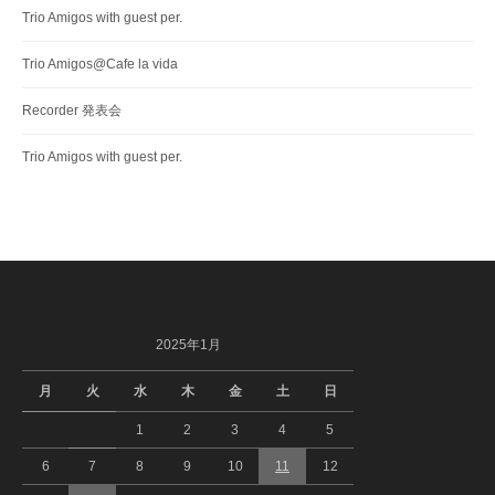
Trio Amigos with guest per.
Trio Amigos@Cafe la vida
Recorder 発表会
Trio Amigos with guest per.
2025年1月
月
火
水
木
金
土
日
1
2
3
4
5
6
7
8
9
10
11
12