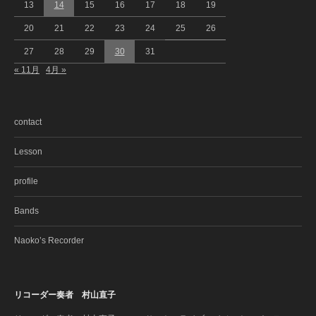
13
14
15
16
17
18
19
20
21
22
23
24
25
26
27
28
29
30
31
« 11月
4月 »
contact
Lesson
profile
Bands
Naoko’s Recorder
リコーダー奏者 村山直子