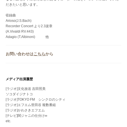
だきたいと思います。
収録曲
Arioso(J.S.Bach)
Recorder Concert より2.3楽章
(A.Vivaldi RV.443)
Adagio (T.Albinoni) 他
お問い合わせは
こちら
から
メディア出演履歴
[ラジオ]文化放送 吉田照美
ソコダイジナトコ
[ラジオ]TOKYO FM シンクロのシティ
[ラジオ]エフエム世田谷 複数番組
[ラジオ]かわさきエフエム
[テレビ]関ジャニの仕分け∞
etc.