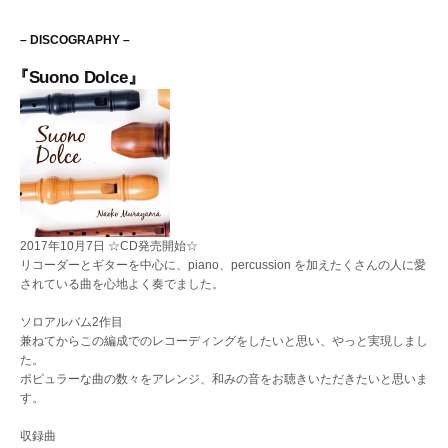
ゲ
– DISCOGRAPHY –
ー
『Suono Dolce』
シ
ョ
ン
2017年10月7日 ☆CD発売開始☆
リコーダーとギターを中心に、piano、percussion を加えたくさんの人に愛
されている曲を心地よく奏でました。
ソロアルバム2作目
兼ねてからこの編成でのレコーディングをしたいと思い、やっと実現しまし
た。
ポピュラーな曲の数々をアレンジ、和みの音をお聴きいただきたいと思いま
す。
収録曲