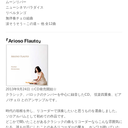
ムーンリバー
ニューシネマパラダイス
リベルタンゴ
無伴奏チェロ組曲
涙そうそう～この道～ 他 全12曲
『Arioso Flauto』
2013年9月24日 ☆CD発売開始☆
クラシック、バロックのナンバーを中心に録音したCD。 弦楽四重奏、ピア
ノ/チェロ とのアンサンブルです。
時代の垣根を外し、リコーダーで演奏したいと思うものを選曲しました。
ソロアルバムとして初めての作品です。
どこかで聞いたことがあるクラシックの曲もリコーダーならこんな雰囲気に
なる…誰もが手にしたことのあるリコーダーの響き。 ホンワカ聴いていた