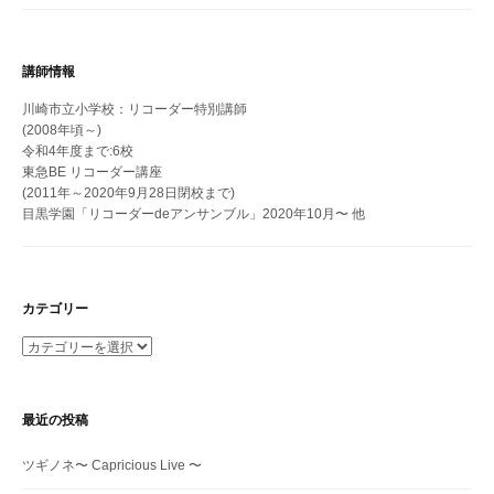
講師情報
川崎市立小学校：リコーダー特別講師
(2008年頃～)
令和4年度まで:6校
東急BE リコーダー講座
(2011年～2020年9月28日閉校まで)
目黒学園「リコーダーdeアンサンブル」2020年10月〜 他
カテゴリー
カ
テ
ゴ
リ
最近の投稿
ー
ツギノネ〜 Capricious Live 〜